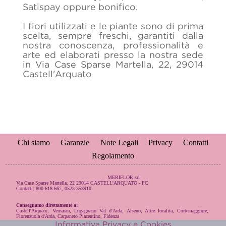
Satispay oppure bonifico.
I fiori utilizzati e le piante sono di prima
scelta, sempre freschi, garantiti dalla
nostra conoscenza, professionalità e
arte ed elaborati presso la nostra sede
in Via Case Sparse Martella, 22, 29014
Castell'Arquato
Chi siamo
Garanzie
Note Legali
Privacy
Contatti
Regolamento
MERIFLOR srl
Via Case Sparse Martella, 22 29014 CASTELL'ARQUATO - PC
Contatti: 800 618 667, 0523-353910
Consegnamo direttamente a:
Castell'Arquato
,
Vernasca
,
Lugagnano Val d'Arda
,
Alseno
,
Altre localita
,
Cortemaggiore
,
Fiorenzuola d'Arda
,
Carpaneto Piacentino
,
Fidenza
Informativa Privacy e Cookies