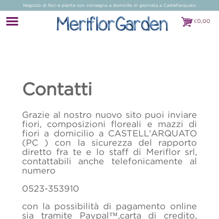
Negozio di fiori e piante con consegna a domicilio in giornata a Castell'arquato
€
0,00
€0,00
Contatti
Grazie al nostro nuovo sito puoi inviare
fiori, composizioni floreali e mazzi di
fiori a domicilio a CASTELL'ARQUATO
(PC ) con la sicurezza del rapporto
diretto fra te e lo staff di Meriflor srl,
contattabili anche telefonicamente al
numero
0523-353910
con la possibilità di pagamento online
sia tramite Paypal™,carta di credito,