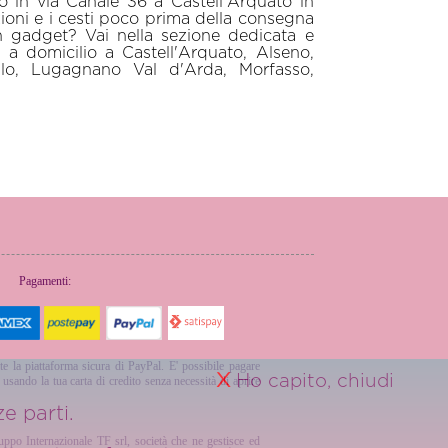
o in via Canale 36 a Castell'Arquato in
ioni e i cesti poco prima della consegna
un gadget? Vai nella sezione dedicata e
 a domicilio a Castell'Arquato, Alseno,
llo, Lugagnano Val d'Arda, Morfasso,
Pagamenti:
te la piattaforma sicura di PayPal. E' possibile pagare
X
Ho capito, chiudi
sando la tua carta di credito senza necessità di aprire
e parti.
ruppo Internazionale TF srl, società che ne gestisce ed