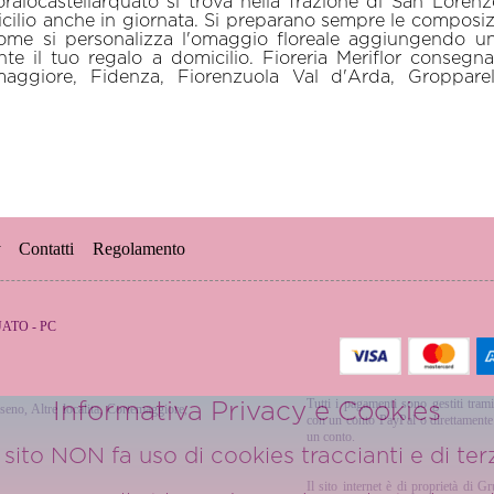
raiocastellarquato si trova nella frazione di San Lorenz
ilio anche in giornata. Si preparano sempre le composiz
. Come si personalizza l'omaggio floreale aggiungendo 
te il tuo regalo a domicilio. Fioreria Meriflor consegna
maggiore, Fidenza, Fiorenzuola Val d'Arda, Groppare
y
Contatti
Regolamento
QUATO - PC
Tutti i pagamenti sono gestiti trami
Informativa Privacy e Cookies
seno
,
Altre localita
,
Cortemaggiore
,
con un conto PayPal o direttamente u
un conto.
sito NON fa uso di cookies traccianti e di terz
Il sito internet è di proprietà di G