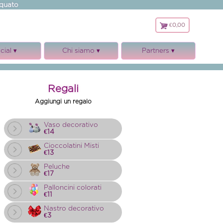
rquato
€0,00
€
0,00
cial ▾
Chi siamo ▾
Partners ▾
cebook
Chi siamo
MERIFLOR srl
tagram
I nostri servizi
Bluflor
Regali
Garanzie
Aggiungi un regalo
Contatti
Note Legali
Vaso decorativo
€14
Regolamento
Cioccolatini Misti
Privacy, cookies e GDPR
€13
Con chi Collaboriamo
Peluche
€17
Palloncini colorati
€11
Nastro decorativo
€3