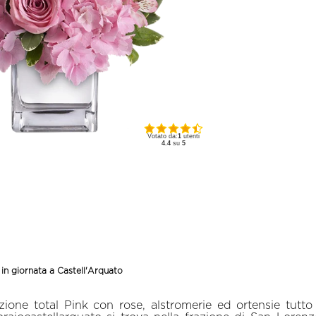
Votato da:
1
utenti
4.4
su
5
in giornata a Castell'Arquato
one total Pink con rose, alstromerie ed ortensie tutto 