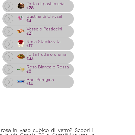
Torta di pasticceria
€28
Bustina di Chrysal
€3
Vassoio Pasticcini
€21
Rosa Stabilizzata
€17
Torta frutta o crema
€33
Rosa Bianca o Rossa
€8
Baci Perugina
€14
rosa in vaso cubico di vetro? Scopri il