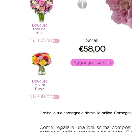
Bouquet
toni del
rosa
Small
da € 47,00
▷▷ Buy
€58,00
Aggiungi al carrello
Bouquet
Mix di
Rose
da € 48,00
▷▷ Buy
Ordina la tua consegna a domciilio online. Consegna 
Come regalare una bellissima composizi