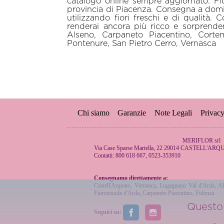
catalogo online sempre aggiornato. Fio
provincia di Piacenza. Consegna a domic
utilizzando fiori freschi e di qualità
renderai ancora più ricco e sorprenden
Alseno, Carpaneto Piacentino, Corte
Pontenure, San Pietro Cerro, Vernasca
Chi siamo
Garanzie
Note Legali
Privac
MERIFLOR srl
Via Case Sparse Martella, 22 29014 CASTELL'AR
Contatti: 800 618 667, 0523-353910
Consegnamo direttamente a:
Castell'Arquato
,
Vernasca
,
Lugagnano Val d'Arda
,
Al
Fiorenzuola d'Arda
,
Carpaneto Piacentino
,
Fidenza
Questo 
Seguici su: