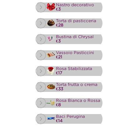
Nastro decorativo
€3
Torta di pasticceria
€28
Bustina di Chrysal
€3
Vassoio Pasticcini
€21
Rosa Stabilizzata
€17
Torta frutta o crema
€33
Rosa Bianca o Rossa
€8
Baci Perugina
€14