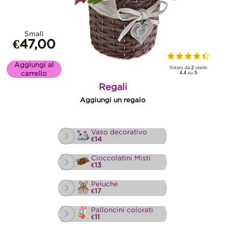
Small
€47,00
Aggiungi al
Votato da:
2
utenti
carrello
4.4
su
5
Regali
Aggiungi un regalo
Vaso decorativo
€14
Cioccolatini Misti
€13
Peluche
€17
Palloncini colorati
€11