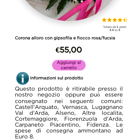
Votato da:
1
utenti
4.4
su
5
Corona alloro con gipsofila e fiocco rosa/fucsia
€55,00
Aggiungi al
carrello
Informazioni sul prodotto
Questo prodotto è ritirabile presso il
nostro negozio oppure può essere
consegnato nei seguenti comuni:
Castell'Arquato, Vernasca, Lugagnano
Val d'Arda, Alseno, Altre localita,
Cortemaggiore, Fiorenzuola d'Arda,
Carpaneto Piacentino, Fidenza. Le
spese di consegna ammontano ad
Euro 8.