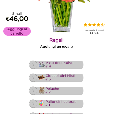
Small
€46,00
Aggiungi al
Votato da:
1
utenti
carrello
4.4
su
5
Regali
Aggiungi un regalo
Vaso decorativo
€14
Cioccolatini Misti
€13
Peluche
€17
Palloncini colorati
€11