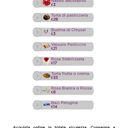
Nastro decorativo
€3
Torta di pasticceria
€28
Bustina di Chrysal
€3
Vassoio Pasticcini
€21
Rosa Stabilizzata
€17
Torta frutta o crema
€33
Rosa Bianca o Rossa
€8
Baci Perugina
€14
Acquista online in totale sicurezza. Consegna a