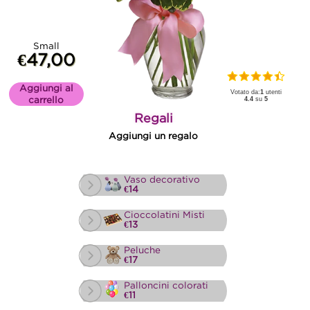
Small
€47,00
Aggiungi al
Votato da:
1
utenti
carrello
4.4
su
5
Regali
Aggiungi un regalo
Vaso decorativo
€14
Cioccolatini Misti
€13
Peluche
€17
Palloncini colorati
€11