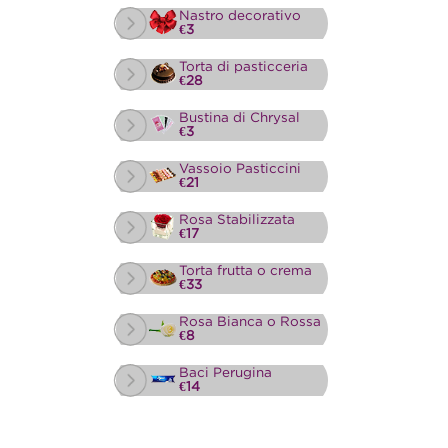
Nastro decorativo
€3
Torta di pasticceria
€28
Bustina di Chrysal
€3
Vassoio Pasticcini
€21
Rosa Stabilizzata
€17
Torta frutta o crema
€33
Rosa Bianca o Rossa
€8
Baci Perugina
€14