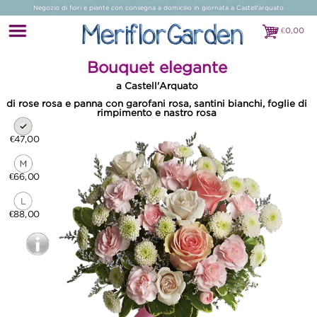
Negozio di fiori e piante con consegna a domicilio in giornata a Castell'arquato
€
0,00
€0,00
Bouquet elegante
a Castell'Arquato
di rose rosa e panna con garofani rosa, santini bianchi, foglie di
rimpimento e nastro rosa
€47,00
€66,00
€88,00