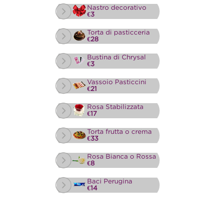
Nastro decorativo
€3
Torta di pasticceria
€28
Bustina di Chrysal
€3
Vassoio Pasticcini
€21
Rosa Stabilizzata
€17
Torta frutta o crema
€33
Rosa Bianca o Rossa
€8
Baci Perugina
€14