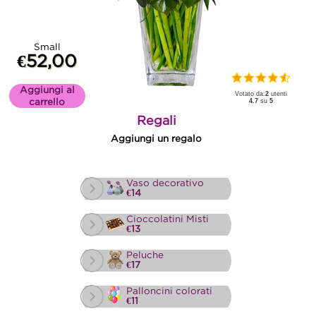
Small
€52,00
Aggiungi al
Votato da:
2
utenti
carrello
4.7
su
5
Regali
Aggiungi un regalo
Vaso decorativo
€14
Cioccolatini Misti
€13
Peluche
€17
Palloncini colorati
€11